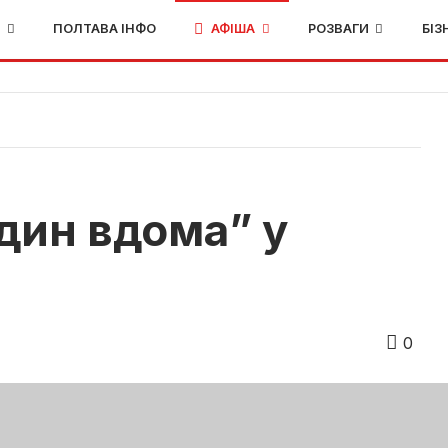
И
ПОЛТАВА ІНФО
АФІША
РОЗВАГИ
БІЗ
дин вдома” у
0