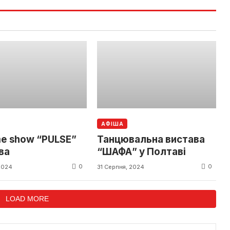
АФІША
me show “PULSE”
Танцювальна вистава
ва
“ШАФА” у Полтаві
0
0
 2024
31 Серпня, 2024
LOAD MORE