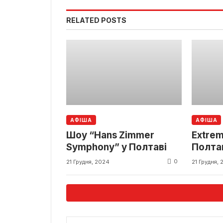
RELATED POSTS
АФІША
АФІША
Шоу “Hans Zimmer
Extre
Symphony” у Полтаві
Полта
0
21 Грудня, 2024
21 Грудня,