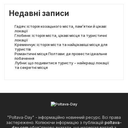
Недавні записи
Гадяч: історія козацького міста, пам’ятки й цікаві
локації
Глобине: історія міста, цікаві місця та туристичні
локації
Кременчук: історія міста та найцікавіші місця для
туристів
Романтичні місця Полтави: де провести ідеальне
побачення
Лубни: що подивитися туристу − найкращі локації
та секретні місця
"Poltava-Day" - інформаційно новинний ресурс. Всі права
застережено. Копіюючи інформацію з публікацій
poltava-
day.com
обов'язково вказати, що матеріал взятий з