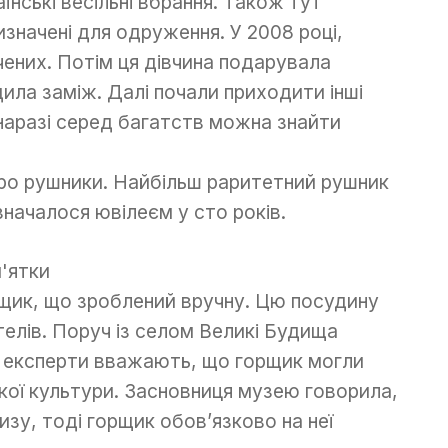
їнські весільні вбрання. Також тут
изначені для одруження. У 2008 році,
чених. Потім ця дівчина подарувала
одила заміж. Далі почали приходити інші
наразі серед багатств можна знайти
про рушники. Найбільш раритетний рушник
дзначалося ювілеєм у сто років.
рщик, що зроблений вручну. Цю посудину
телів. Поруч із селом Великі Будища
, експерти вважають, що горщик могли
ької культури. Засновниця музею говорила,
зу, тоді горщик обов’язково на неї