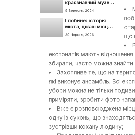
краєзнавчий музей.
Історія, факти,
9 Вересня, 2024
графік роботи
поб
Глобине: історія
ста
міста, цікаві місця
та туристичні
29 Червня, 2026
що 
локації
експонатів мають відношення 
збирати, часто можна знайти 
Захопливе те, що на територ
які виконує ансамбль. Всі експ
убори можна не тільки подиви
приміряти, зробити фото напа
Вже є розповсюджена місце
одну із суконь, що знаходятьс
зустрівши кохану людину;