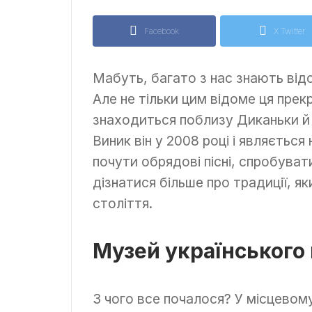
Facebook
X Twitter
Мабуть, багато з нас знають від
Але не тільки цим відоме ця прек
знаходиться поблизу Диканьки й т
Виник він у 2008 році і являється
почути обрядові пісні, спробуват
дізнатися більше про традиції, як
століття.
Музей українського в
З чого все почалося? У місцевом