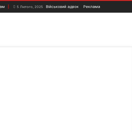
там
Військовий адвокат у Полтаві: до кого звер
Реклама
5 Лютого, 2025