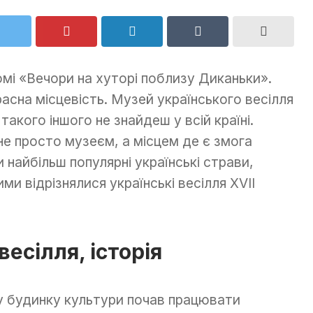
омі «Вечори на хуторі поблизу Диканьки».
расна місцевість. Музей українського весілля
акого іншого не знайдеш у всій країні.
 не просто музеєм, а місцем де є змога
и найбільш популярні українські страви,
ими відрізнялися українські весілля XVII
есілля, історія
у будинку культури почав працювати