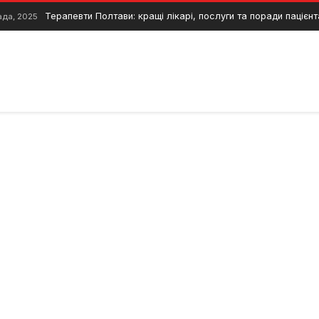
Терапевти Полтави: кращі лікарі, послуги та поради пацієн
ада, 2025