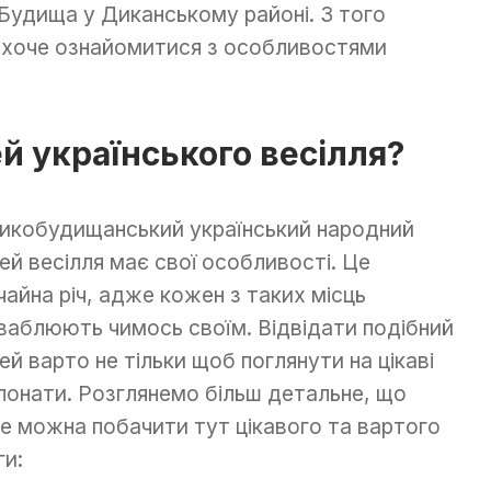
 Будища у Диканському районі. З того
о хоче ознайомитися з особливостями
й українського весілля?
икобудищанський український народний
ей весілля має свої особливості. Це
чайна річ, адже кожен з таких місць
ваблюють чимось своїм. Відвідати подібний
ей варто не тільки щоб поглянути на цікаві
понати. Розглянемо більш детальне, що
е можна побачити тут цікавого та вартого
ги: