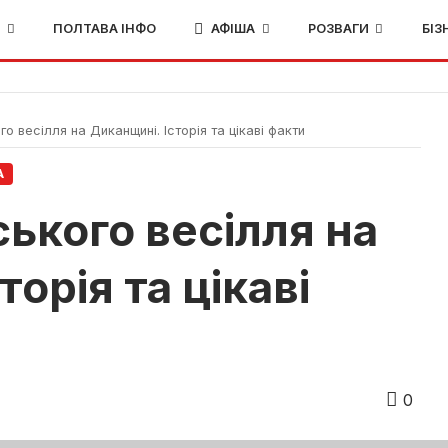
И
ПОЛТАВА ІНФО
АФІША
РОЗВАГИ
БІЗ
о весілля на Диканщині. Історія та цікаві факти
А
ького весілля на
орія та цікаві
0