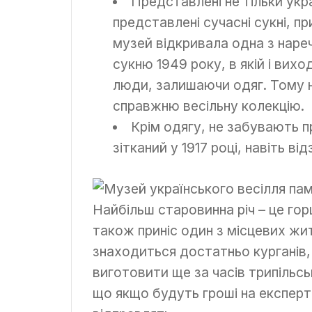
Представлені не тільки укра
представлені сучасні сукні, пр
музей відкривала одна з наре
сукню 1949 року, в якій і вих
люди, залишаючи одяг. Тому 
справжню весільну колекцію.
Крім одягу, не забувають 
зітканий у 1917 році, навіть ві
Найбільш старовинна річ – це го
також приніс один з місцевих жи
знаходиться достатньо курганів
виготовити ще за часів трипільс
що якщо будуть гроші на експерти