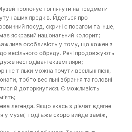
Музей пропонує поглянути на предмети
уту наших предків. Йдеться про
ровинний посуд, скрині с посагом та інше,
має яскравий національний колорит;
Важлива особливість у тому, що кожен з
до весільного обряду. Речі продовжують
дуже несподівані екземпляри;
ії не тільки можна почути весільні пісні,
онати, тобто весільні вбрання та головні
тися й доторкнутися. Є можливість
м’ять;
ва легенда. Якщо якась з дівчат вдягне
я у музеї, тоді вже скоро вийде заміж,