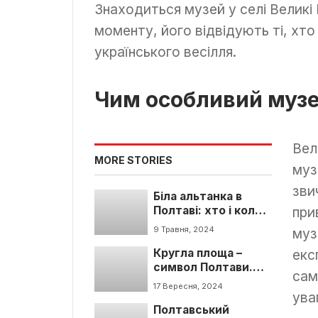
Знаходиться музей у селі Великі
моменту, його відвідують ті, хт
українського весілля.
Чим особливий музе
Вел
MORE STORIES
муз
зви
Біла альтанка в
Полтаві: хто і коли
при
створив головний
9 Травня, 2024
муз
символ міста
Кругла площа –
екс
символ Полтави.
сам
Що цікавого
17 Вересня, 2024
подивитись?
ува
Полтавський