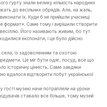
ого гурту знали велику кількість народних
лежать до весільних обрядів. Але, на жаль,
виконати їх. Куди б не прийшли учасниці
е формат». Саме тому і вирішили створити
 весіллю. Його називають живим, бо тут
аходилися експонати, і це було дійсно
і села, із задоволенням та охотою
редмети. Це міг бути одяг, посуд, все що
ло історичну цінність. Саме завдяки
ею вдалося відтворити побут української
ку гості музею наче потрапляли на уроки
відувачів ставало все більше, тому музей