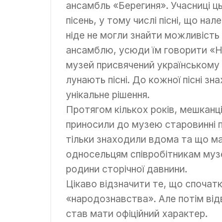
ансамбль «Берегиня». Учасниці ць
пісень, у тому числі пісні, що на
ніде не могли знайти можливість 
ансамблю, усюди їм говорити «Н
музей присвячений українському
лунають пісні. До кожної пісні зн
унікальне рішення.
Протягом кількох років, мешканц
приносили до музею старовинні п
тільки знаходили вдома та що ма
односельцям співробітникам муз
родини сторічної давнини.
Цікаво відзначити те, що спочат
«народознавства». Але потім від
став мати офіційний характер.