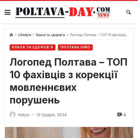
Skip
to
content
Lifestyle
Краса та здоров'я
Логопед Полтава – ТОП 10 фахівців з корекції мовленнєвих порушень
КРАСА ТА ЗДОРОВ'Я
ПОЛТАВА ІНФО
Логопед Полтава – ТОП
10 фахівців з корекції
мовленнєвих
порушень
0
Katya
13 Грудня, 2024
—