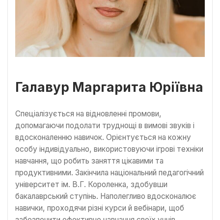
Галавур Маргарита Юріївна
Спеціалізується на відновленні промови,
допомагаючи подолати труднощі в вимові звуків і
вдосконаленню навичок. Орієнтується на кожну
особу індивідуально, використовуючи ігрові техніки
навчання, що робить заняття цікавими та
продуктивними. Закінчила національний педагогічний
університет ім. В.Г. Короленка, здобувши
бакалаврський ступінь. Наполегливо вдосконалює
навички, проходячи різні курси й вебінари, щоб
забезпечити ефективне навчання своїх учнів.