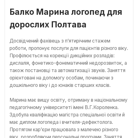
Балко Марина логопед для
дорослих Полтава
Досвідчений фахівець з п’ятирічним стажем
роботи, пропонує послуги для пацієнтів різного віку.
Профілюється на корекції дикційних розладів:
дислалія, фонетико-фонематичний недорозвиток, а
також постановці та автоматизації звуків. Заняття
орієнтовані на допомогу особам, починаючи з
дошкільного віку і до юнаків старших класів.
Марина має вищу освіту, отриману в національному
педагогічному університеті імені В.Г.Короленка.
Здобула кваліфікацію магістра спеціальної освіти й
має диплом логопеда і вчителя-дефектолога.
Протягом кар’єри працювала з малечею різного
віку, розробляючи персональні програми. Заняття