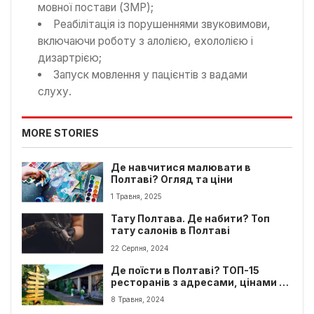
мовної постави (ЗМР);
Реабілітація із порушеннями звуковимови,
включаючи роботу з алолією, ехололією і
дизартрією;
Запуск мовлення у пацієнтів з вадами
слуху.
MORE STORIES
Де навчитися малювати в
Полтаві? Огляд та ціни
1 Травня, 2025
Тату Полтава. Де набити? Топ
тату салонів в Полтаві
22 Серпня, 2024
Де поїсти в Полтаві? ТОП-15
ресторанів з адресами, цінами та
меню
8 Травня, 2024