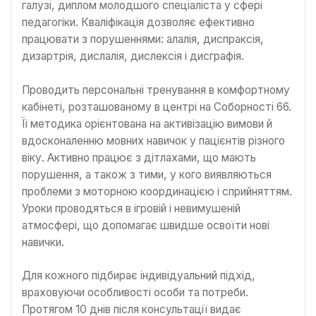
галузі, диплом молодшого спеціаліста у сфері
педагогіки. Кваліфікація дозволяє ефективно
працювати з порушеннями: алалія, диспраксія,
дизартрія, дислалія, дислексія і дисграфія.
Проводить персональні тренування в комфортному
кабінеті, розташованому в центрі на Соборності 66.
Її методика орієнтована на активізацію вимови й
вдосконаленню мовних навичок у пацієнтів різного
віку. Активно працює з дітлахами, що мають
порушення, а також з тими, у кого виявляються
проблеми з моторною координацією і сприйняттям.
Уроки проводяться в ігровій і невимушеній
атмосфері, що допомагає швидше освоїти нові
навички.
Для кожного підбирає індивідуальний підхід,
враховуючи особливості особи та потреби.
Протягом 10 днів після консультації видає