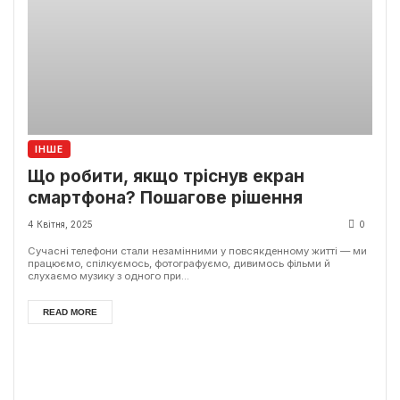
ІНШЕ
Що робити, якщо тріснув екран
смартфона? Пошагове рішення
4 Квітня, 2025
0
Сучасні телефони стали незамінними у повсякденному житті — ми
працюємо, спілкуємось, фотографуємо, дивимось фільми й
слухаємо музику з одного при...
READ MORE