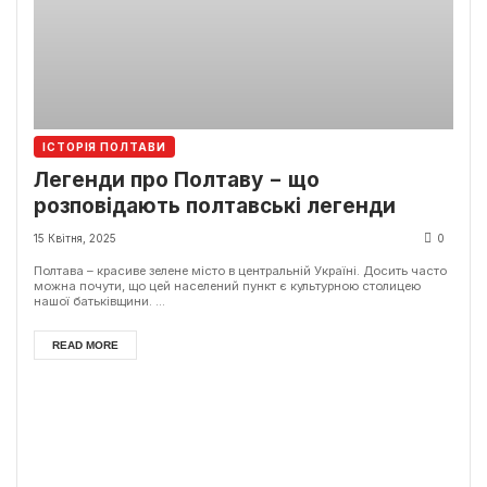
ІСТОРІЯ ПОЛТАВИ
Легенди про Полтаву − що
розповідають полтавські легенди
15 Квітня, 2025
0
Полтава – красиве зелене місто в центральній Україні. Досить часто
можна почути, що цей населений пункт є культурною столицею
нашої батьківщини. ...
READ MORE