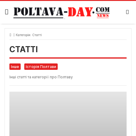
Skip
to
content
Категорія:
Статті
СТАТТІ
Інше
Історія Полтави
Інші статті та категорії про Полтаву