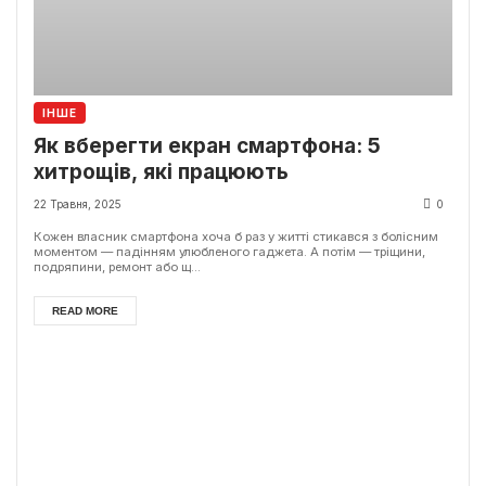
ІНШЕ
Як вберегти екран смартфона: 5
хитрощів, які працюють
22 Травня, 2025
0
Кожен власник смартфона хоча б раз у житті стикався з болісним
моментом — падінням улюбленого гаджета. А потім — тріщини,
подряпини, ремонт або щ...
READ MORE