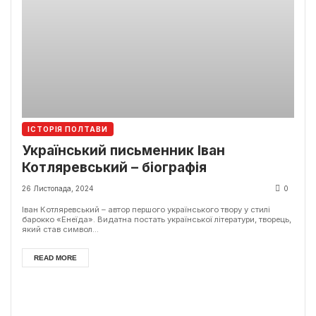
ІСТОРІЯ ПОЛТАВИ
Український письменник Іван
Котляревський – біографія
26 Листопада, 2024
0
Іван Котляревський – автор першого українського твору у стилі
барокко «Енеїда». Видатна постать української літератури, творець,
який став символ...
READ MORE