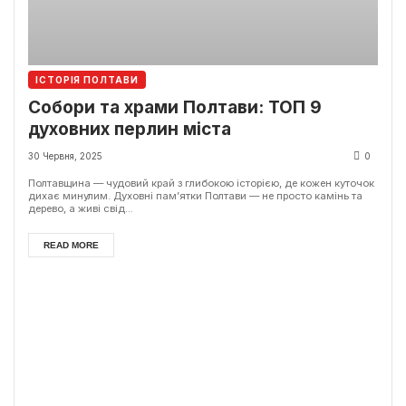
ІСТОРІЯ ПОЛТАВИ
Собори та храми Полтави: ТОП 9
духовних перлин міста
30 Червня, 2025
0
Полтавщина — чудовий край з глибокою історією, де кожен куточок
дихає минулим. Духовні пам’ятки Полтави — не просто камінь та
дерево, а живі свід...
READ MORE