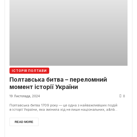
ІСТОРІЯ ПОЛТАВИ
Полтавська битва – переломний
момент історії України
19 Листопада, 2024
0
Полтавська битва 1709 року — це одна з найважливіших подій
в історії України, яка змінила хід не лише національних, а&nb...
READ MORE