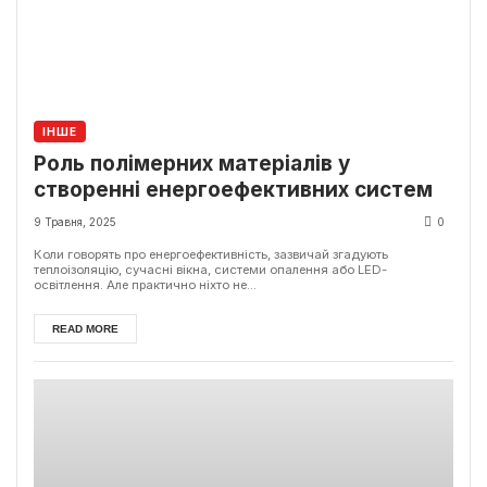
ІНШЕ
Роль полімерних матеріалів у
створенні енергоефективних систем
9 Травня, 2025
0
Коли говорять про енергоефективність, зазвичай згадують
теплоізоляцію, сучасні вікна, системи опалення або LED-
освітлення. Але практично ніхто не...
READ MORE