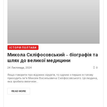
ІСТОРІЯ ПОЛТАВИ
Микола Скліфосовський ‒ біографія та
шлях до великої медицини
24 Листопада, 2024
0
Якщо говорити про відомих хірургів, то одним з перших в голову
приходить ім’я Миколи Васильовича Скліфосовського. Це людина,
яка зробила величезн...
READ MORE