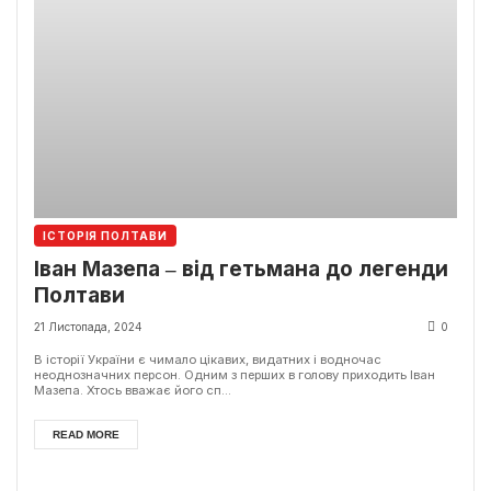
ІСТОРІЯ ПОЛТАВИ
Іван Мазепа ‒ від гетьмана до легенди
Полтави
21 Листопада, 2024
0
В історії України є чимало цікавих, видатних і водночас
неоднозначних персон. Одним з перших в голову приходить Іван
Мазепа. Хтось вважає його сп...
READ MORE