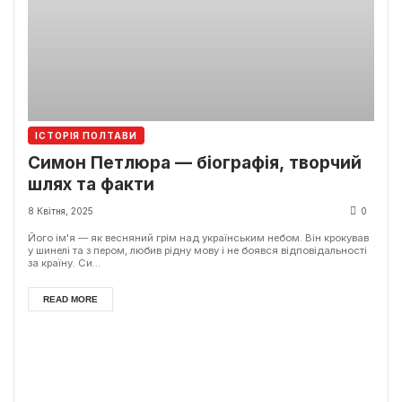
ІСТОРІЯ ПОЛТАВИ
Симон Петлюра — біографія, творчий
шлях та факти
8 Квітня, 2025
0
Його ім'я — як весняний грім над українським небом. Він крокував
у шинелі та з пером, любив рідну мову і не боявся відповідальності
за країну. Си...
READ MORE