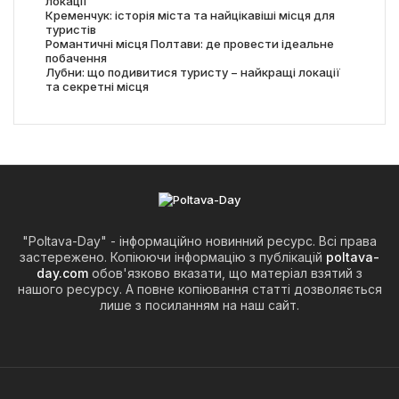
локації
Кременчук: історія міста та найцікавіші місця для
туристів
Романтичні місця Полтави: де провести ідеальне
побачення
Лубни: що подивитися туристу − найкращі локації
та секретні місця
"Poltava-Day" - інформаційно новинний ресурс. Всі права
застережено. Копіюючи інформацію з публікацій
poltava-
day.com
обов'язково вказати, що матеріал взятий з
нашого ресурсу. А повне копіювання статті дозволяється
лише з посиланням на наш сайт.