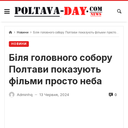
Skip
to
content
Новини
Біля головного собору Полтави показують фільми просто неба
НОВИНИ
Біля головного собору
Полтави показують
фільми просто неба
0
Adminhq
13 Червня, 2024
—