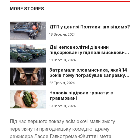
MORE STORIES
ДТП у центрі Полтави: що відомо?
18 Вересня, 2024
Дві неповнолітні дівчини
підозрювані у підпалі військових
автомобілів
18 Вересня, 2024
Затримали зловмисника, який 14
років тому пограбував заправку
на Кременчуччині
22 Травня, 2024
Чоловік підірвав гранату: є
травмовані
10 Вересня, 2024
Під час першого показу всім охочі мали змогу
переглянути пригодницьку комедію-драму
режисера Лассе Гальстрема «Життя і мета