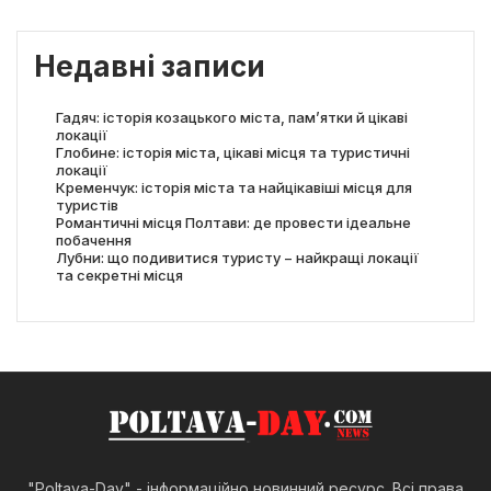
Недавні записи
Гадяч: історія козацького міста, пам’ятки й цікаві
локації
Глобине: історія міста, цікаві місця та туристичні
локації
Кременчук: історія міста та найцікавіші місця для
туристів
Романтичні місця Полтави: де провести ідеальне
побачення
Лубни: що подивитися туристу − найкращі локації
та секретні місця
"Poltava-Day" - інформаційно новинний ресурс. Всі права