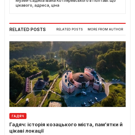
Музей-садиба Івана Котляревського в Полтаві: що
цікавого, адреса, ціна
RELATED POSTS
RELATED POSTS
MORE FROM AUTHOR
ГАДЯЧ
Гадяч: історія козацького міста, пам’ятки й
цікаві локації