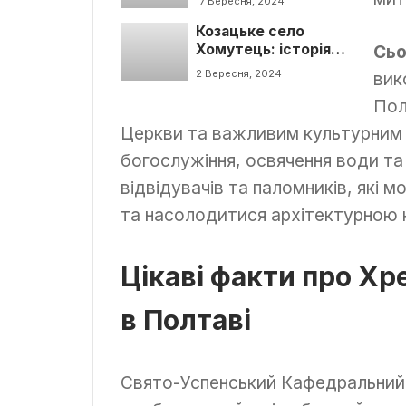
17 Вересня, 2024
подивитись?
Козацьке село
Сьо
Хомутець: історія
та що цікавого
2 Вересня, 2024
вик
подивитись?
Пол
Церкви та важливим культурним 
богослужіння, освячення води та 
відвідувачів та паломників, які
та насолодитися архітектурною 
Цікаві факти про Х
в Полтаві
Свято-Успенський Кафедральний 