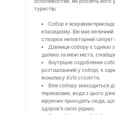
особливостей, які роблять його у
туристів:
Собор є яскравим прикладо
класицизму. Він має величний
створює неповторний силует н
Дзвіниця собору є однією з 
далеко за межі міста, сповіща
Внутрішнє оздоблення собо
розташований у соборі, є одни
іконопису XVIII століття.
Біля собору знаходиться д
переказами, вода з цього дже
віруючих приходять сюди, що
здоров’я своїх рідних.