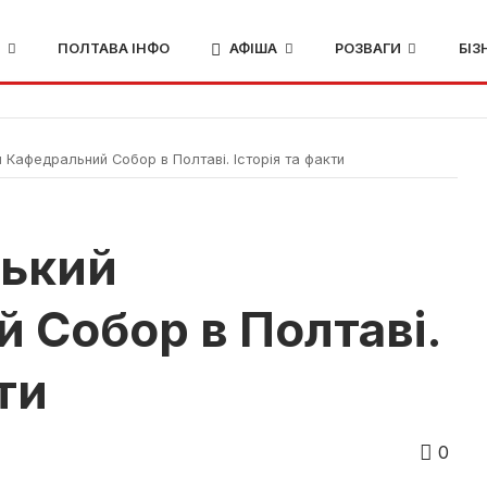
И
ПОЛТАВА ІНФО
АФІША
РОЗВАГИ
БІЗ
Кафедральний Собор в Полтаві. Історія та факти
ський
 Собор в Полтаві.
ти
0