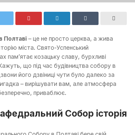
 Полтаві
– це не просто церква, а жива
сторію міста. Свято-Успенський
х пам’ятає козацьку славу, бурхливі
. Кажуть, що під час будівництва собору в
дзвони його дзвіниці чути було далеко за
вигадка – вирішувати вам, але атмосфера
 безперечно, приваблює.
афедральний Собор історія
рального Собору в Полтаві бере свій