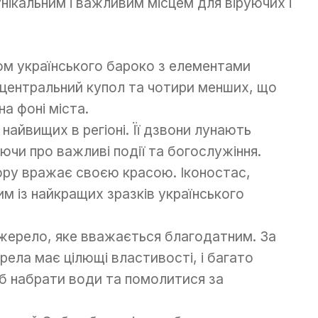
нікальним і важливим місцем для віруючих і
м українського бароко з елементами
 центральний купол та чотири менших, що
а фоні міста.
найвищих в регіоні. Її дзвони лунають
ючи про важливі події та богослужіння.
ру вражає своєю красою. Іконостас,
м із найкращих зразків українського
жерело, яке вважається благодатним. За
рела має цілющі властивості, і багато
б набрати води та помолитися за