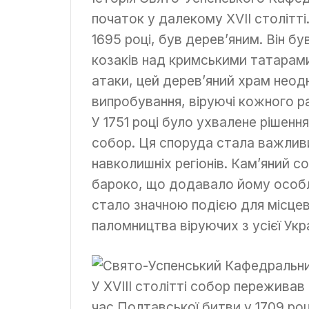
початок у далекому XVII столітті
1695 році, був дерев’яним. Він б
козаків над кримськими татарами.
атаки, цей дерев’яний храм неод
випробування, віруючі кожного р
У 1751 році було ухвалене рішенн
собор. Ця споруда стала важли
навколишніх регіонів. Кам’яний с
бароко, що додавало йому особл
стало значною подією для місцев
паломництва віруючих з усієї Укра
У XVIII столітті собор переживав
час Полтавської битви у 1709 ро