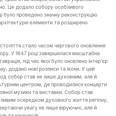
ою. Це додало собору особливого
оці було проведено значну реконструкцію
 архітектурні елементи та розширено
 століття стало часом чергового оновлення
ору. У 1847 році завершилася масштабна
таврація, під час якої було оновлено інтер’єр
му, додано нові розписи та ікони. У цей
іод собор став не лише духовним, але й
ьтурним центром, де проводилися концерти
овної музики та виставки. Собор став
ливим осередком духовного життя регіону,
вертаючи увагу не лише віруючих, але й
ців та науковців.