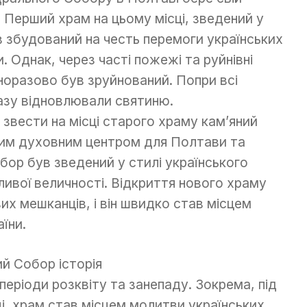
. Перший храм на цьому місці, зведений у
ув збудований на честь перемоги українських
 Однак, через часті пожежі та руйнівні
норазово був зруйнований. Попри всі
азу відновлювали святиню.
я звести на місці старого храму кам’яний
вим духовним центром для Полтави та
обор був зведений у стилі українського
ивої величності. Відкриття нового храму
их мешканців, і він швидко став місцем
їни.
 періоди розквіту та занепаду. Зокрема, під
ці, храм став місцем молитви українських