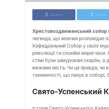
Facebook
X Twitter
Хрестовоздвиженський собор в
легенда, що мовчки розповідає і
Кафедральний Собор у своїх мура
революції та спокійні мирні часи
стіни були замуровані скарби, а 
межами міста. Чи це правда, чи 
таємничості, що панує в соборі,
Свято-Успенський К
Історія Свято-Успенського Кафед