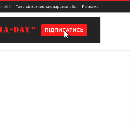
Таке сільськоогсподарське обладнання точно врятує врожай
Реклама
я, 2024