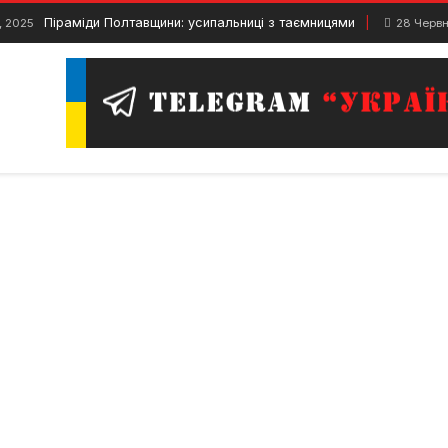
Піраміди Полтавщини: усипальниці з таємницями
, 2025
28 Червн