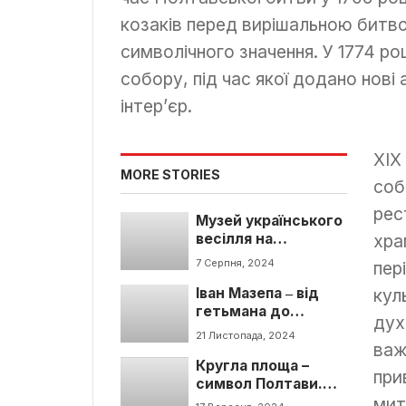
козаків перед вирішальною битв
символічного значення. У 1774 р
собору, під час якої додано нові
інтер’єр.
XIX
MORE STORIES
соб
рес
Музей українського
весілля на
хра
Диканщині. Історія
7 Серпня, 2024
пер
та цікаві факти
Іван Мазепа ‒ від
кул
гетьмана до
дух
легенди Полтави
21 Листопада, 2024
важ
Кругла площа –
при
символ Полтави.
Що цікавого
мит