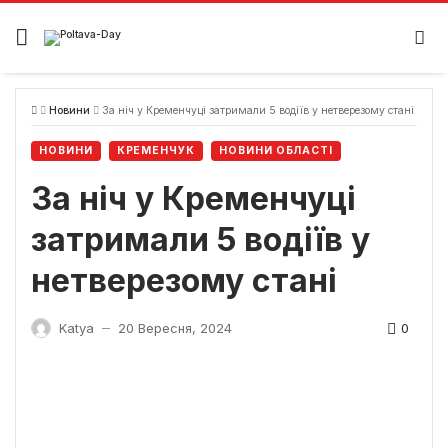
Skip
to
content
Новини
За ніч у Кременчуці затримали 5 водіїв у нетверезому стані
НОВИНИ
КРЕМЕНЧУК
НОВИНИ ОБЛАСТІ
За ніч у Кременчуці
затримали 5 водіїв у
нетверезому стані
0
Katya
20 Вересня, 2024
—