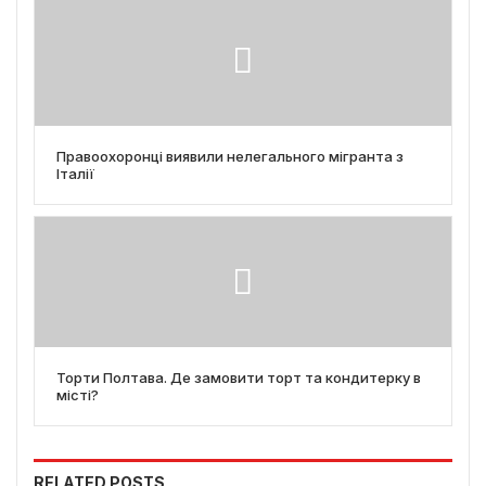
Правоохоронці виявили нелегального мігранта з
Італії
Торти Полтава. Де замовити торт та кондитерку в
місті?
RELATED POSTS