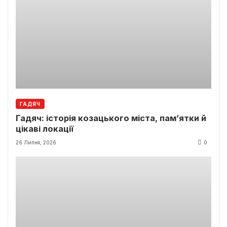
ГАДЯЧ
Гадяч: історія козацького міста, пам’ятки й
цікаві локації
26 Липня, 2026
0