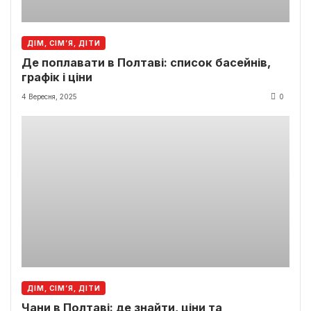
ДІМ, СІМ’Я, ДІТИ
Де поплавати в Полтаві: список басейнів,
графік і ціни
4 Вересня, 2025
0
ДІМ, СІМ’Я, ДІТИ
Чани в Полтаві: де знайти, ціни та