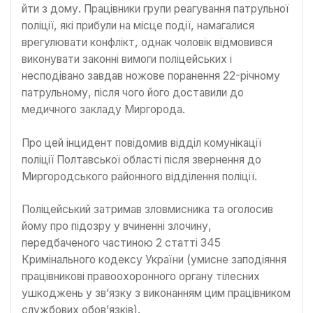
йти з дому. Працівники групи реагування патрульної
поліції, які прибули на місце події, намагалися
врегулювати конфлікт, однак чоловік відмовився
виконувати законні вимоги поліцейських і
несподівано завдав ножове поранення 22-річному
патрульному, після чого його доставили до
медичного закладу Миргорода.
Про цей інцидент повідомив відділ комунікації
поліції Полтавської області після звернення до
Миргородського районного відділення поліції.
Поліцейський затримав зловмисника та оголосив
йому про підозру у вчиненні злочину,
передбаченого частиною 2 статті 345
Кримінального кодексу України (умисне заподіяння
працівникові правоохоронного органу тілесних
ушкоджень у зв’язку з виконанням цим працівником
службових обов’язків).