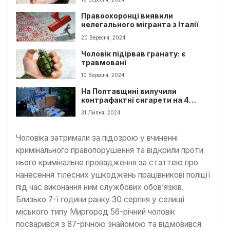
Правоохоронці виявили
нелегального мігранта з Італії
20 Вересня, 2024
Чоловік підірвав гранату: є
травмовані
10 Вересня, 2024
На Полтавщині вилучили
контрафактні сигарети на 4
мільйони
31 Липня, 2024
Чоловіка затримали за підозрою у вчиненні
кримінального правопорушення та відкрили проти
нього кримінальне провадження за статтею про
нанесення тілесних ушкоджень працівникові поліції
під час виконання ним службових обов’язків.
Близько 7-ї години ранку 30 серпня у селищі
міського типу Миргород 56-річний чоловік
посварився з 87-річною знайомою та відмовився