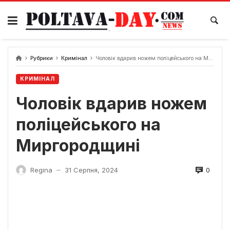
Skip
to
content
Рубрики
Кримінал
Чоловік вдарив ножем поліцейського на Миргородщині
КРИМІНАЛ
Чоловік вдарив ножем
поліцейського на
Миргородщині
0
Regina
31 Серпня, 2024
—