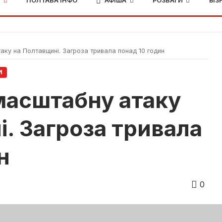
И
ПОЛТАВА ІНФО
АФІША
РОЗВАГИ
БІЗ
ку на Полтавщині. Загроза тривала понад 10 годин
И
масштабну атаку
. Загроза тривала
н
0