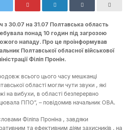
іч з 30.07 на 31.07 Полтавська область
ебувала понад 10 годин під загрозою
ожого нападу. Про це проінформував
альник Полтавської обласної військової
іністрації Філіп Пронін.
родовж всього цього часу мешканці
тавської області могли чути звуки , які
жі на вибухи, в області безперервно
цювала ППО”, – повідомив начальник ОВА.
словами Філіпа Проніна , завдяки
ративним та ефективним діям захисників , на