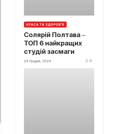
КРАСА ТА ЗДОРОВ'Я
Солярій Полтава ‒
ТОП 6 найкращих
студій засмаги
0
24 Грудня, 2024