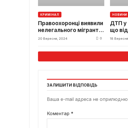
КРИМІНАЛ
НОВИНИ
Правоохоронці виявили
ДТП у 
нелегального мігранта
що ві
з Італії
0
20 Вересня, 2024
18 Вересня
ЗАЛИШИТИ ВІДПОВІДЬ
Ваша e-mail адреса не оприлюдню
Коментар
*