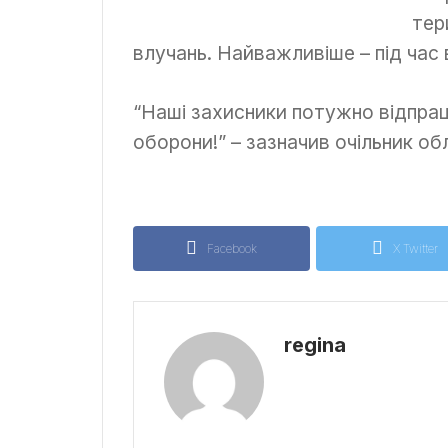
ДТП
тер
на небезпечному
перехресті
влучань. Найважливіше – під час
“Наші захисники потужно відпрац
оборони!” – зазначив очільник обл
Facebook
X Twitter
regina