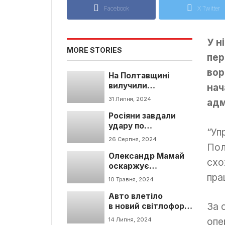
Facebook
X Twitter
У н
MORE STORIES
пер
вор
На Полтавщині
вилучили
нач
контрафактні
31 Липня, 2024
адм
сигарети на 4
Росіяни завдали
мільйони
удару по
“Уп
Полтавщині:
26 Серпня, 2024
Пол
поранено 6 людей
Олександр Мамай
схо
оскаржує
пра
попереднє рішення
10 Травня, 2024
суду
Авто влетіло
За 
в новий світлофор:
у Полтаві сталася
опе
14 Липня, 2024