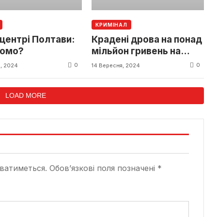
КРИМІНАЛ
центрі Полтави:
Крадені дрова на понад
домо?
мільйон гривень на
Полтавщині
0
0
, 2024
14 Вересня, 2024
LOAD MORE
ватиметься.
Обов’язкові поля позначені
*