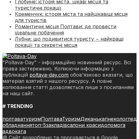
Глобине: історія міста, цікаві місця та
туристичні локації
Кременчук: історія міста та найцікавіші місця
для туристів
Романтичні місця Полтави: де провести
ідеальне побачення
Лубни: що подивитися туристу − найкращі
локації та секретні місця
"Poltava-Day" - інформаційно новинний ресурс. Всі
права застережено. Копіюючи інформацію з
публікацій
poltava-day.com
обов'язково вказати, що
матеріал взятий з нашого ресурсу. А повне
копіювання статті дозволяється лише з посиланням
на наш сайт.
# TRENDING
полтава
туризм
Полтава
Туризм
Диканька
гінеколог
педі
обладнання
топ-5
закладів
салони краси
допомога
адвоката
© Сайт розроблено та просувається в Google