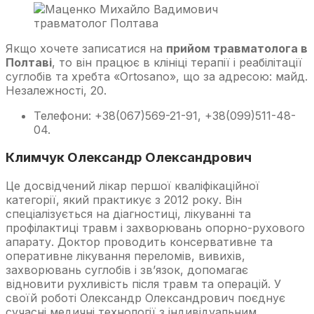
Якщо хочете записатися на
прийом травматолога в
Полтаві
, то він працює в клініці терапії і реабілітації
суглобів та хребта «Ortosano», що за адресою: майд.
Незалежності, 20.
Телефони: +38(067)569-21-91, +38(099)511-48-
04.
Климчук Олександр Олександрович
Це досвідчений лікар першої кваліфікаційної
категорії, який практикує з 2012 року. Він
спеціалізується на діагностиці, лікуванні та
профілактиці травм і захворювань опорно-рухового
апарату. Доктор проводить консервативне та
оперативне лікування переломів, вивихів,
захворювань суглобів і зв’язок, допомагає
відновити рухливість після травм та операцій. У
своїй роботі Олександр Олександрович поєднує
сучасні медичні технології з індивідуальним