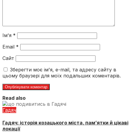
Ім'я
*
Email
*
Сайт
Зберегти моє ім'я, e-mail, та адресу сайту в
цьому браузері для моїх подальших коментарів.
Read also
Гадяч
Гадяч: історія козацького міста, пам’ятки й цікаві
локації