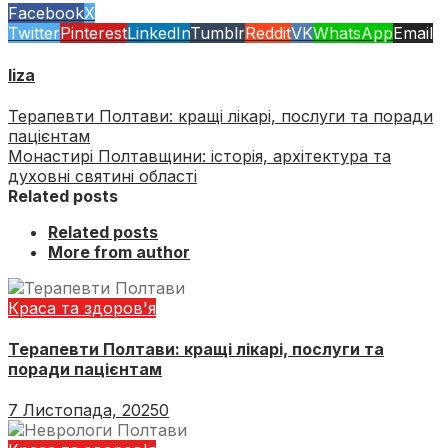
Facebook
X
Twitter
Pinterest
LinkedIn
Tumblr
Reddit
VK
WhatsApp
Email
liza
Терапевти Полтави: кращі лікарі, послуги та поради
пацієнтам
Монастирі Полтавщини: історія, архітектура та
духовні святині області
Related posts
Related posts
More from author
Краса та здоров'я
Терапевти Полтави: кращі лікарі, послуги та
поради пацієнтам
7 Листопада, 2025
0