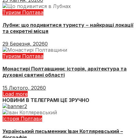
Туризм Полтава
Лубни: що подивитися туристу − найкращі локації
та секретні місця
29 Березня, 2026
0
Туризм Полтава
Монастирі Полтавщини: історія, архітектура та
духовні святині області
15 Лютого, 2026
0
Load more
НОВИНИ В ТЕЛЕГРАМІ ЦЕ ЗРУЧНО
Історія Полтави
Український письменник Іван Котляревський –
біографія