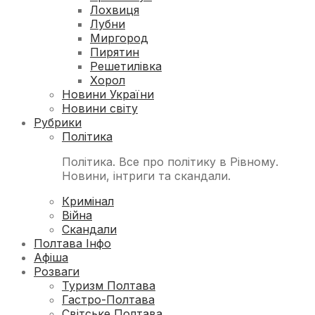
Лохвиця
Лубни
Миргород
Пирятин
Решетилівка
Хорол
Новини України
Новини світу
Рубрики
Політика
Політика. Все про політику в Рівному.
Новини, інтриги та скандали.
Кримінал
Війна
Скандали
Полтава Інфо
Афіша
Розваги
Туризм Полтава
Гастро-Полтава
Світське Полтава