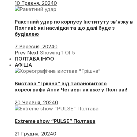
10 Травня, 2024
0
Ракетний удар по корпусу Інституту зв’язку в
Полтаві: які наслідки та що далі буде з
будівлею
7 Вересня, 2024
0
Prev
Next
Showing
1
Of
5
ПОЛТАВА ІНФО
АФІША
Вистава “Грішна” від талановитого
хореографа Анни Четвертак вже у Полтаві!
20 Червня, 2024
0
Extreme show “PULSE” Полтава
21 Грудня, 2024
0