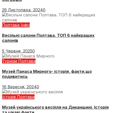
26 Листопада, 2024
0
Полтава Інфо
Весільні салони Полтава. ТОП 6 найкращих
салонів
5 Червня, 2025
0
Туризм Полтава
Музей Панаса Мирного- історія, факти,що
подивитись
16 Вересня, 2024
0
Історія Полтави
Музей українського весілля на Диканщині. Історія
та цікаві факти