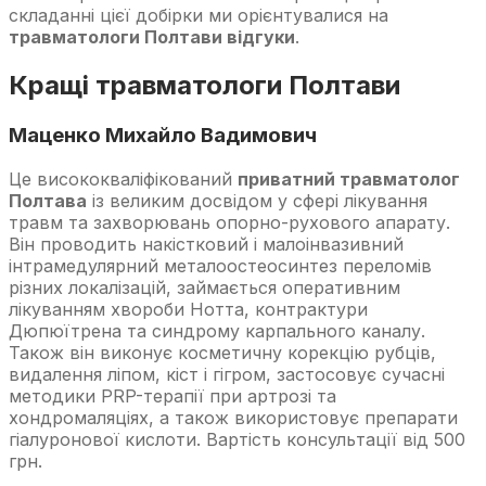
складанні цієї добірки ми орієнтувалися на
травматологи Полтави відгуки
.
Кращі травматологи Полтави
Маценко Михайло Вадимович
Це висококваліфікований
приватний травматолог
Полтава
із великим досвідом у сфері лікування
травм та захворювань опорно-рухового апарату.
Він проводить накістковий і малоінвазивний
інтрамедулярний металоостеосинтез переломів
різних локалізацій, займається оперативним
лікуванням хвороби Нотта, контрактури
Дюпюїтрена та синдрому карпального каналу.
Також він виконує косметичну корекцію рубців,
видалення ліпом, кіст і гігром, застосовує сучасні
методики PRP-терапії при артрозі та
хондромаляціях, а також використовує препарати
гіалуронової кислоти. Вартість консультації від 500
грн.