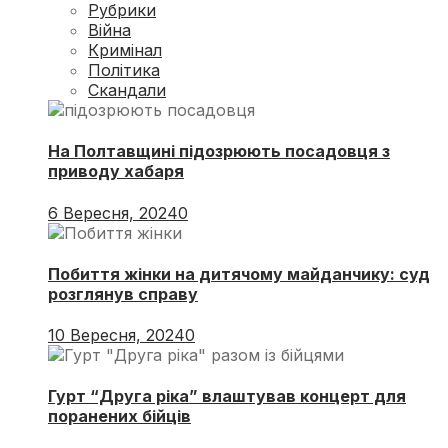
Рубрики
Війна
Кримінал
Політика
Скандали
На Полтавщині підозрюють посадовця з
приводу хабаря
6 Вересня, 2024
0
Побиття жінки на дитячому майданчику: суд
розглянув справу
10 Вересня, 2024
0
Гурт “Друга ріка” влаштував концерт для
поранених бійців