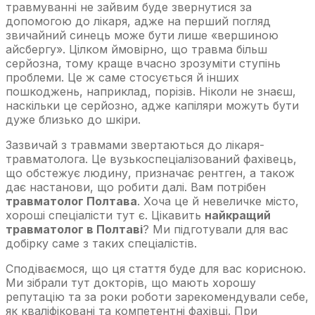
травмуванні не зайвим буде звернутися за
допомогою до лікаря, адже на перший погляд
звичайний синець може бути лише «вершиною
айсбергу». Цілком ймовірно, що травма більш
серйозна, тому краще вчасно зрозуміти ступінь
проблеми. Це ж саме стосується й інших
пошкоджень, наприклад, порізів. Ніколи не знаєш,
наскільки це серйозно, адже капіляри можуть бути
дуже близько до шкіри.
Зазвичай з травмами звертаються до лікаря-
травматолога. Це вузькоспеціалізований фахівець,
що обстежує людину, призначає рентген, а також
дає настанови, що робити далі. Вам потрібен
травматолог Полтава
. Хоча це й невеличке місто,
хороші спеціалісти тут є. Цікавить
найкращий
травматолог в Полтаві
? Ми підготували для вас
добірку саме з таких спеціалістів.
Сподіваємося, що ця стаття буде для вас корисною.
Ми зібрали тут докторів, що мають хорошу
репутацію та за роки роботи зарекомендували себе,
як кваліфіковані та компетентні фахівці. При