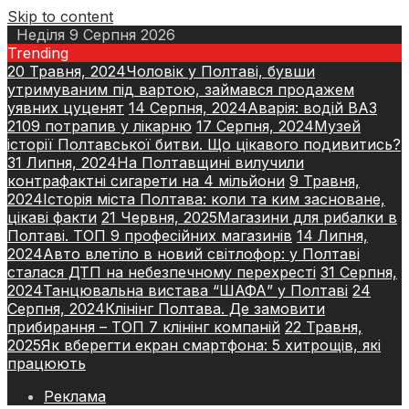
Skip to content
Неділя 9 Серпня 2026
Trending
20 Травня, 2024
Чоловік у Полтаві, бувши
утримуваним під вартою, займався продажем
уявних цуценят
14 Серпня, 2024
Аварія: водій ВАЗ
2109 потрапив у лікарню
17 Серпня, 2024
Музей
історії Полтавської битви. Що цікавого подивитись?
31 Липня, 2024
На Полтавщині вилучили
контрафактні сигарети на 4 мільйони
9 Травня,
2024
Історія міста Полтава: коли та ким засноване,
цікаві факти
21 Червня, 2025
Магазини для рибалки в
Полтаві. ТОП 9 професійних магазинів
14 Липня,
2024
Авто влетіло в новий світлофор: у Полтаві
сталася ДТП на небезпечному перехресті
31 Серпня,
2024
Танцювальна вистава “ШАФА” у Полтаві
24
Серпня, 2024
Клінінг Полтава. Де замовити
прибирання – ТОП 7 клінінг компаній
22 Травня,
2025
Як вберегти екран смартфона: 5 хитрощів, які
працюють
Реклама