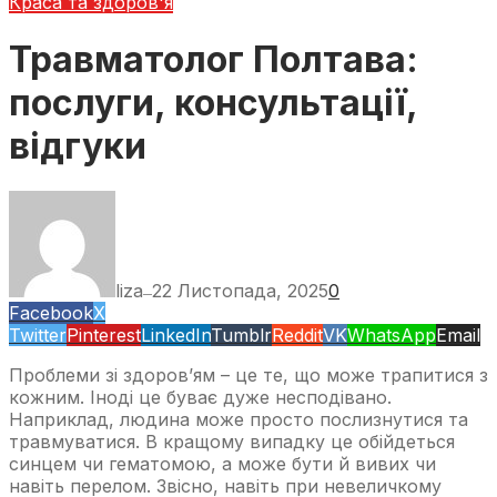
Краса та здоров'я
Травматолог Полтава:
послуги, консультації,
відгуки
liza
22 Листопада, 2025
0
—
Facebook
X
Twitter
Pinterest
LinkedIn
Tumblr
Reddit
VK
WhatsApp
Email
Проблеми зі здоров’ям – це те, що може трапитися з
кожним. Іноді це буває дуже несподівано.
Наприклад, людина може просто послизнутися та
травмуватися. В кращому випадку це обійдеться
синцем чи гематомою, а може бути й вивих чи
навіть перелом. Звісно, навіть при невеличкому