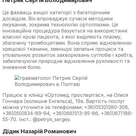
Петрик Сергій Володимирович
Це фахівець вищої категорії з багаторічним
досвідом. Він впроваджує сучасні методики
лікування, зокрема технологію ортоплазми. Ця
інноваційна процедура базується на використанні
власної крові пацієнта, з якої виділяють плазму,
збагачену тромбоцитами. Вона сприяє відновленню
хрящової тканини, зменшує запальні процеси та
уповільнює розвиток захворювань суглобів і хребта,
забезпечуючи природне відновлення рухливості та
зниження болю.
Працює в клініці «Ортомед просперітас», на Олеся
Гончара (колишня Енгельса), 19а. Вартість послуг
можна уточнити за телефонами: +38(0532)580-308,
+38(050)834-89-94, +38(066)513-95-86, +38(067)186-
55-70. Інст.: @petryk_sergey.
Дідик Назарій Романович