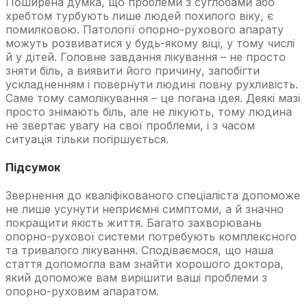
Поширена думка, що проблеми з суглобами або
хребтом турбують лише людей похилого віку, є
помилковою. Патології опорно-рухового апарату
можуть розвиватися у будь-якому віці, у тому числі
й у дітей. Головне завдання лікування – не просто
зняти біль, а виявити його причину, запобігти
ускладненням і повернути людині повну рухливість.
Саме тому самолікування – це погана ідея. Деякі мазі
просто знімають біль, але не лікують, тому людина
не звертає увагу на свої проблеми, і з часом
ситуація тільки погіршується.
Підсумок
Звернення до кваліфікованого спеціаліста допоможе
не лише усунути неприємні симптоми, а й значно
покращити якість життя. Багато захворювань
опорно-рухової системи потребують комплексного
та тривалого лікування. Сподіваємося, що наша
стаття допомогла вам знайти хорошого доктора,
який допоможе вам вирішити ваші проблеми з
опорно-руховим апаратом.