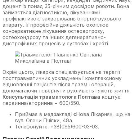
Це лікар вищої категорії, кандидат медичних наук,
доцент із понад 35-річним досвідом роботи. Вона
займається діагностикою, лікуванням і
профілактикою захворювань опорно-рухового
апарату. Її професійна діяльність охоплює
консервативне лікування остеоартрозу,
остеохондрозу та інших дегенеративно-
дистрофічних процесів у суглобах і хребті.
Окрім цього, лікарка спеціалізується на терапії
посттравматичних ускладнень і комплексному
відновленні пацієнтів після травм і операцій,
допомагаючи повернути рухливість і якість життя.
Консультація травматолога Полтава
коштує:
первинна/вторинна − 600/550.
Приймає в медзакладі «Нова Лікарня», що на
вул. Олени Пчілки, 48а.
Телефонуйте: +38(095)600-03-03.