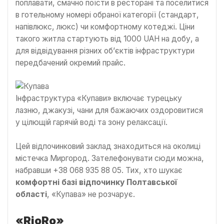
поплавати, смачно поїсти в ресторані та поселитися
в готельному номері обраної категорії (стандарт,
напівлюкс, люкс) чи комфортному котеджі. Ціни
такого житла стартують від 1000 UAH на добу, а
для відвідування різних об’єктів інфраструктури
передбачений окремий прайс.
Інфраструктура «Купави» включає турецьку
лазню, джакузі, чани для бажаючих оздоровитися
у цілющій гарячій воді та зону релаксації.
Цей відпочинковий заклад знаходиться на околиці
містечка Миргород. Зателефонувати сюди можна,
набравши +38 068 935 88 05. Тих, хто шукає
комфортні базі відпочинку Полтавської
області
, «Купава» не розчарує.
«
RioRo
»