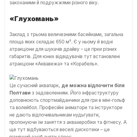
закоханими й подружжями різного віку.
«Глухомань»
Заклад з трьома величезними басейнами, загальна
площа яких складає 650 м². Є у ньому й водні
атракціони для шукачів драйву – це гірки різних
габаритів. Для юних відвідувачів тут встановлені
атракціони «Аквавежа» та «Корабель».
Це сучасний аквапарк,
де можна відпочити біля
Полтави
з задоволенням. Його інфраструктуру
доповнюють спортмайданчики для гри в міні-гольф
та волейбол. Професійні аніматори та інструктори
не дають відпочивальникам нудьгувати,
пропонуючи їм заняття з аквааеробіки та фітнесу. А
ще тут відбуваються веселі дискотеки – це
відмінний засіб зняти стрес.