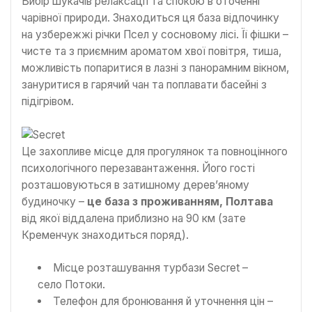
Вибір шукачів релаксації та спокою в оточенні
чарівної природи. Знаходиться ця база відпочинку
на узбережжі річки Псел у сосновому лісі. Її фішки –
чисте та з приємним ароматом хвої повітря, тиша,
можливість попаритися в лазні з панорамним вікном,
зануритися в гарячий чан та поплавати басейні з
підігрівом.
Це захопливе місце для прогулянок та повноцінного
психологічного перезавантаження. Його гості
розташовуються в затишному дерев’яному
будиночку –
це база з проживанням, Полтава
від якої віддалена приблизно на 90 км (зате
Кременчук знаходиться поряд).
Місце розташування турбази Secret –
село Потоки.
Телефон для бронювання й уточнення цін –