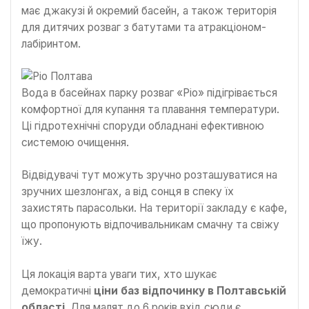
має джакузі й окремий басейн, а також територія
для дитячих розваг з батутами та атракціоном-
лабіринтом.
Вода в басейнах парку розваг «Ріо» підігрівається
комфортної для купання та плавання температури.
Ці гідротехнічні споруди обладнані ефективною
системою очищення.
Відвідувачі тут можуть зручно розташуватися на
зручних шезлонгах, а від сонця в спеку їх
захистять парасольки. На території закладу є кафе,
що пропонують відпочивальникам смачну та свіжу
їжу.
Ця локація варта уваги тих, хто шукає
демократичні
ціни баз відпочинку в Полтавській
області
. Для малят до 6 років вхід сюди є