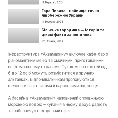
богослужіння
12 Вересня, 2024
Гора Пивиха – найвища точка
лівобережної України
11 Вересня, 2024
Більське городище — історія та
цікаві факти заповідника
22 Жовтня, 2024
Інфраструктура «Аквамарину» включає кафе-бар з
різноманітним меню та смачними, приготованими
по-домашньому стравами. Тут компанії гостей від
6 до 12 осіб можуть розміститися в зручних
альтанках. Відпочивальникам пропонуються
шезлонги зі столиками й парасолями від сонця.
А басейн в «Аквамарині» наповнений справжньою
морською водою – купання в ньому дарує радість
та забезпечує оздоровчий ефект.