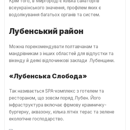
Крім того, в Миргороді є кілька санаторіїв
всеукраїнського значення, профілем яких є
водолікування багатьох органів та систем.
Лубенський район
Можна порекомендувати полтавчанам та
мандрівникам з інших областей для відпустки та
вікенду й деякі відпочинкові заклади Лубенщини.
«Лубенська Слобода»
Так називається SPA-комплекс з готелем та
рестораном, що зовсім поряд Лубен. Його
інфраструктура включає фірмову крамничку-
бургерну, аквазону, кілька літніх терас та зелене
екологічне господарство.