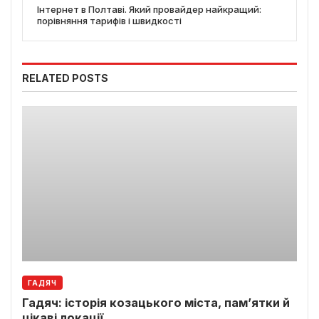
Інтернет в Полтаві. Який провайдер найкращий:
порівняння тарифів і швидкості
RELATED POSTS
ГАДЯЧ
Гадяч: історія козацького міста, пам’ятки й
цікаві локації