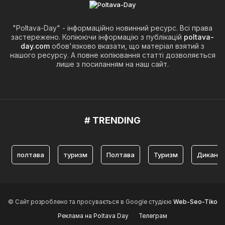
"Poltava-Day" - інформаційно новинний ресурс. Всі права
застережено. Копіюючи інформацію з публікацій
poltava-
day.com
обов'язково вказати, що матеріал взятий з
нашого ресурсу. А повне копіювання статті дозволяється
лише з посиланням на наш сайт.
# TRENDING
полтава
туризм
Полтава
Туризм
Диканьк
© Сайт розроблено та просувається в Google студією
Web-Seo-Tiko
Реклама на Poltava Day
Телеграм