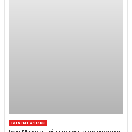
ІСТОРІЯ ПОЛТАВИ
Іван Мазепа ‒ від гетьмана до легенди