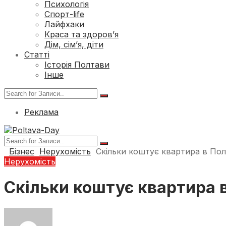
Психологія
Спорт-life
Лайфхаки
Краса та здоров’я
Дім, сім’я, діти
Статті
Історія Полтави
Інше
Реклама
Бізнес
Нерухомість
Скільки коштує квартира в Полт
Нерухомість
Скільки коштує квартира в