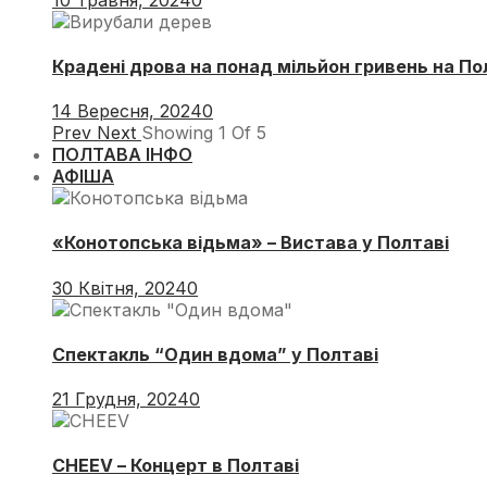
Крадені дрова на понад мільйон гривень на П
14 Вересня, 2024
0
Prev
Next
Showing
1
Of
5
ПОЛТАВА ІНФО
АФІША
«Конотопська відьма» – Вистава у Полтаві
30 Квітня, 2024
0
Спектакль “Один вдома” у Полтаві
21 Грудня, 2024
0
CHEEV – Концерт в Полтаві