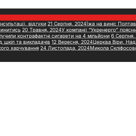
сультації, відгуки
21 Серпня, 2024
Їжа на виніс Полтав
упинитись
20 Травня, 2024
У компанії “Укренерго” поясн
учили контрафактні сигарети на 4 мільйони
6 Серпня,
д шкіл та викладачів
12 Вересня, 2024
Церква Віри, Наді
кого харчування
24 Листопада, 2024
Микола Скліфосовс