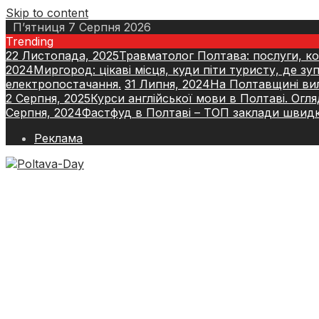
Skip to content
П’ятниця 7 Серпня 2026
Trending
22 Листопада, 2025
Травматолог Полтава: послуги, кон
2024
Миргород: цікаві місця, куди піти туристу, де з
електропостачання.
31 Липня, 2024
На Полтавщині вил
2 Серпня, 2025
Курси англійської мови в Полтаві. Огля
Серпня, 2024
Фастфуд в Полтаві – ТОП заклади швид
Реклама