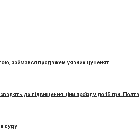
ртою, займався продажем уявних цуценят
зводять до підвищення ціни проїзду до 15 грн. Пол
я суду