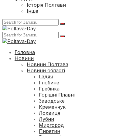
Історія Полтави
Інше
Головна
Новини
Новини Полтава
Новини області
Гадяч
Глобине
Гребінка
Горішні Плавні
Заводське
Кременчук
Лохвиця
Лубни
Миргород
Пирятин