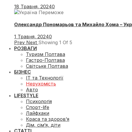
18 Травня, 2024
0
Олександр Пономарьов та Михайло Хома – Укра
1 Травня, 2024
0
Prev
Next
Showing
1
Of
5
РОЗВАГИ
Туризм Полтава
Гастро-Полтава
Світське Полтава
БІЗНЕС
ІТ та Технології
Нерухомість
Авто
LIFESTYLE
Психологія
Спорт-life
Лайфхаки
Краса та здоров’я
Дім, сім’я, діти
СТАТТІ