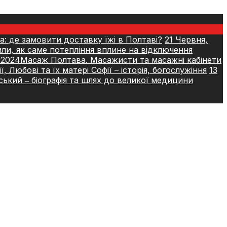
а: де замовити доставку їжі в Полтаві?
21 Червня,
или, як саме потепління вплине на відключення
 2024
Масаж Полтава. Масажисти та масажні кабінети
ї, Любові та їх матері Софії – історія, богослужіння
13
ький ‒ біографія та шлях до великої медицини