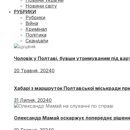
Новини України
Новини світу
РУБРИКИ
Рубрики
Війна
Кримінал
Політика
Скандали
Чоловік у Полтаві, бувши утримуваним під ва
20 Травня, 2024
0
Хабарі з маршруток Полтавської міськради при
31 Липня, 2024
0
Олександр Мамай оскаржує попереднє рішенн
10 Травня, 2024
0